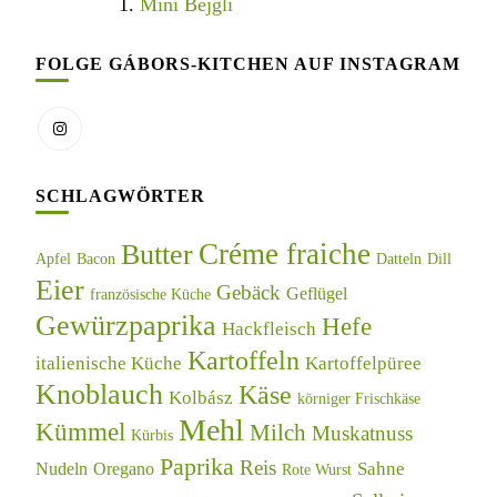
Mini Bejgli
FOLGE GÁBORS-KITCHEN AUF INSTAGRAM
SCHLAGWÖRTER
Créme fraiche
Butter
Apfel
Bacon
Datteln
Dill
Eier
Gebäck
Geflügel
französische Küche
Gewürzpaprika
Hefe
Hackfleisch
Kartoffeln
italienische Küche
Kartoffelpüree
Knoblauch
Käse
Kolbász
körniger Frischkäse
Mehl
Kümmel
Milch
Muskatnuss
Kürbis
Paprika
Reis
Sahne
Nudeln
Oregano
Rote Wurst