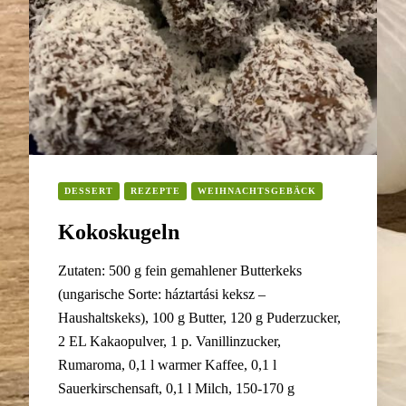
DESSERT
REZEPTE
WEIHNACHTSGEBÄCK
Kokoskugeln
Zutaten: 500 g fein gemahlener Butterkeks
(ungarische Sorte: háztartási keksz –
Haushaltskeks), 100 g Butter, 120 g Puderzucker,
2 EL Kakaopulver, 1 p. Vanillinzucker,
Rumaroma, 0,1 l warmer Kaffee, 0,1 l
Sauerkirschensaft, 0,1 l Milch, 150-170 g