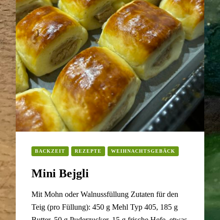
BACKZEIT
REZEPTE
WEIHNACHTSGEBÄCK
Mini Bejgli
Mit Mohn oder Walnussfüllung Zutaten für den
Teig (pro Füllung): 450 g Mehl Typ 405, 185 g
Butter, 50 g Puderzucker, 15 g frische Hefe, etwas