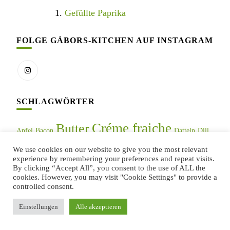
Gefüllte Paprika
FOLGE GÁBORS-KITCHEN AUF INSTAGRAM
SCHLAGWÖRTER
Créme fraiche
Butter
Apfel
Bacon
Datteln
Dill
Eier
Gebäck
Geflügel
französische Küche
We use cookies on our website to give you the most relevant
Gewürzpaprika
experience by remembering your preferences and repeat visits.
Hefe
Hackfleisch
By clicking “Accept All”, you consent to the use of ALL the
Kartoffeln
cookies. However, you may visit "Cookie Settings" to provide a
italienische Küche
Kartoffelpüree
controlled consent.
Knoblauch
Käse
Kolbász
körniger Frischkäse
Mehl
Einstellungen
Alle akzeptieren
Kümmel
Milch
Muskatnuss
Kürbis
Paprika
Reis
Sahne
Nudeln
Oregano
Rote Wurst