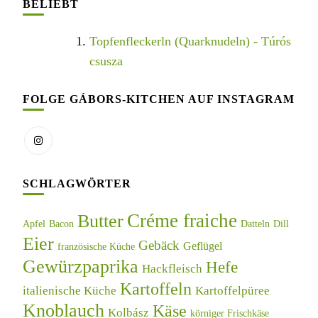
BELIEBT
Topfenfleckerln (Quarknudeln) - Túrós
csusza
FOLGE GÁBORS-KITCHEN AUF INSTAGRAM
SCHLAGWÖRTER
Créme fraiche
Butter
Apfel
Bacon
Datteln
Dill
Eier
Gebäck
Geflügel
französische Küche
Gewürzpaprika
Hefe
Hackfleisch
Kartoffeln
italienische Küche
Kartoffelpüree
Knoblauch
Käse
Kolbász
körniger Frischkäse