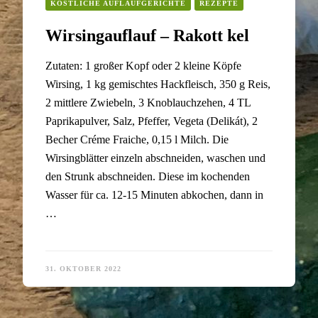
KÖSTLICHE AUFLAUFGERICHTE
REZEPTE
Wirsingauflauf – Rakott kel
Zutaten: 1 großer Kopf oder 2 kleine Köpfe
Wirsing, 1 kg gemischtes Hackfleisch, 350 g Reis,
2 mittlere Zwiebeln, 3 Knoblauchzehen, 4 TL
Paprikapulver, Salz, Pfeffer, Vegeta (Delikát), 2
Becher Créme Fraiche, 0,15 l Milch. Die
Wirsingblätter einzeln abschneiden, waschen und
den Strunk abschneiden. Diese im kochenden
Wasser für ca. 12-15 Minuten abkochen, dann in
…
31. OKTOBER 2022