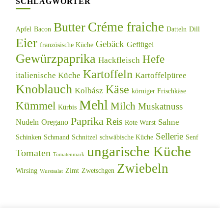
SCHLAGWÖRTER
Créme fraiche
Butter
Apfel
Bacon
Datteln
Dill
Eier
Gebäck
Geflügel
französische Küche
Gewürzpaprika
Hefe
Hackfleisch
Kartoffeln
italienische Küche
Kartoffelpüree
Knoblauch
Käse
Kolbász
körniger Frischkäse
Mehl
Kümmel
Milch
Muskatnuss
Kürbis
Paprika
Reis
Sahne
Nudeln
Oregano
Rote Wurst
Sellerie
Schinken
Schmand
Schnitzel
schwäbische Küche
Senf
ungarische Küche
Tomaten
Tomatenmark
Zwiebeln
Wirsing
Zimt
Zwetschgen
Wurstsalat