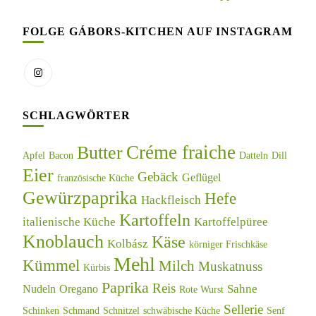
FOLGE GÁBORS-KITCHEN AUF INSTAGRAM
SCHLAGWÖRTER
Créme fraiche
Butter
Apfel
Bacon
Datteln
Dill
Eier
Gebäck
Geflügel
französische Küche
Gewürzpaprika
Hefe
Hackfleisch
Kartoffeln
italienische Küche
Kartoffelpüree
Knoblauch
Käse
Kolbász
körniger Frischkäse
Mehl
Kümmel
Milch
Muskatnuss
Kürbis
Paprika
Reis
Sahne
Nudeln
Oregano
Rote Wurst
Sellerie
Schinken
Schmand
Schnitzel
schwäbische Küche
Senf