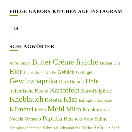
FOLGE GÁBORS-KITCHEN AUF INSTAGRAM
SCHLAGWÖRTER
Créme fraiche
Butter
Apfel
Bacon
Datteln
Dill
Eier
Gebäck
Geflügel
französische Küche
Gewürzpaprika
Hefe
Hackfleisch
Kartoffeln
italienische Küche
Kartoffelpüree
Knoblauch
Käse
Kolbász
körniger Frischkäse
Mehl
Kümmel
Milch
Muskatnuss
Kürbis
Paprika
Reis
Sahne
Nudeln
Oregano
Rote Wurst
Sellerie
Schinken
Schmand
Schnitzel
schwäbische Küche
Senf