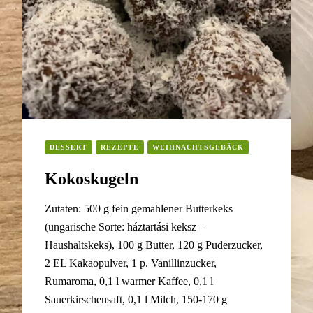
DESSERT
REZEPTE
WEIHNACHTSGEBÄCK
Kokoskugeln
Zutaten: 500 g fein gemahlener Butterkeks
(ungarische Sorte: háztartási keksz –
Haushaltskeks), 100 g Butter, 120 g Puderzucker,
2 EL Kakaopulver, 1 p. Vanillinzucker,
Rumaroma, 0,1 l warmer Kaffee, 0,1 l
Sauerkirschensaft, 0,1 l Milch, 150-170 g