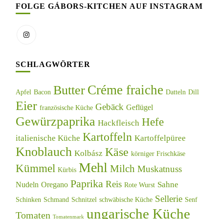
FOLGE GÁBORS-KITCHEN AUF INSTAGRAM
SCHLAGWÖRTER
Créme fraiche
Butter
Apfel
Bacon
Datteln
Dill
Eier
Gebäck
Geflügel
französische Küche
Gewürzpaprika
Hefe
Hackfleisch
Kartoffeln
italienische Küche
Kartoffelpüree
Knoblauch
Käse
Kolbász
körniger Frischkäse
Mehl
Kümmel
Milch
Muskatnuss
Kürbis
Paprika
Reis
Sahne
Nudeln
Oregano
Rote Wurst
Sellerie
Schinken
Schmand
Schnitzel
schwäbische Küche
Senf
ungarische Küche
Tomaten
Tomatenmark